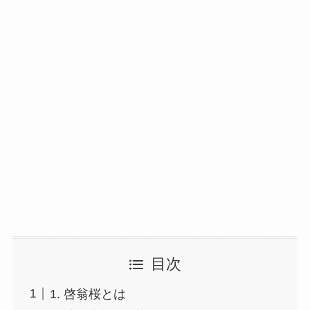
目次
1. 啓翁桜とは